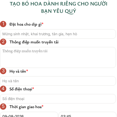
TẠO BÓ HOA DÀNH RIÊNG CHO NGƯỜI
BẠN YÊU QUÝ
1
Đặt hoa cho dịp gì
*
2
Thông điệp muốn truyền tải
3
Họ và tên
*
4
Số điện thoại
*
5
Thời gian giao hoa
*
Date
*
Time
*