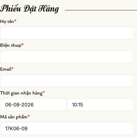
Phiếu Đặt Hàng
Họ tên
*
Điện thoại
*
Email
*
Thời gian nhận hàng
*
Date
*
Time
*
Mã sản phẩm
*