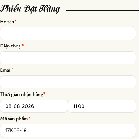
Phiếu Đặt Hàng
Họ tên
*
Điện thoại
*
Email
*
Thời gian nhận hàng
*
Date
*
Time
*
Mã sản phẩm
*