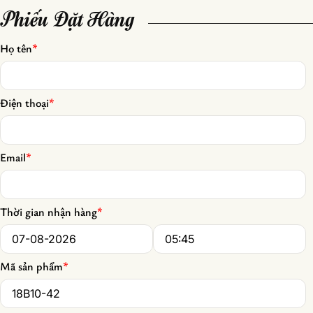
Phiếu Đặt Hàng
Họ tên
*
Điện thoại
*
Email
*
Thời gian nhận hàng
*
Date
*
Time
*
Mã sản phẩm
*