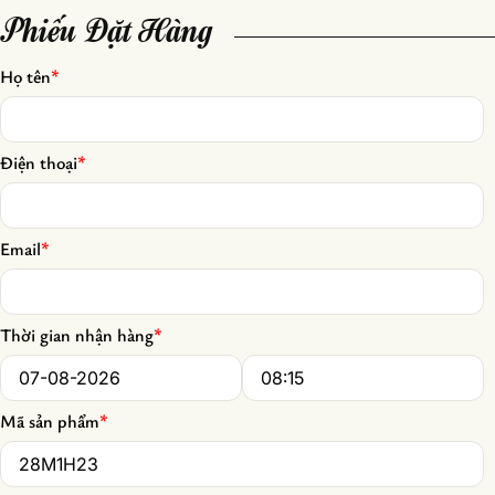
Phiếu Đặt Hàng
Họ tên
*
Điện thoại
*
Email
*
Thời gian nhận hàng
*
Date
*
Time
*
Mã sản phẩm
*