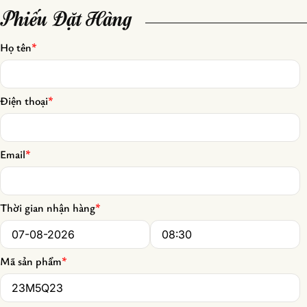
Phiếu Đặt Hàng
Họ tên
*
Điện thoại
*
Email
*
Thời gian nhận hàng
*
Date
*
Time
*
Mã sản phẩm
*