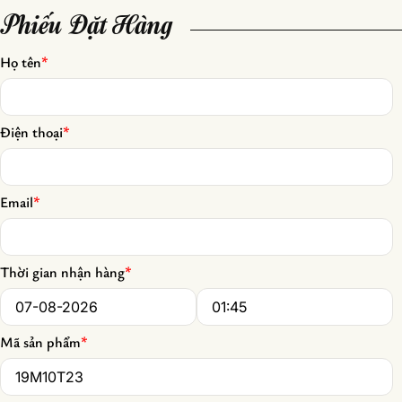
Phiếu Đặt Hàng
Họ tên
*
Điện thoại
*
Email
*
Thời gian nhận hàng
*
Date
*
Time
*
Mã sản phẩm
*