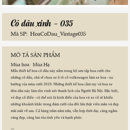
Cô dâu xinh - 035
Mã SP:
HoaCoDau_Vintage035
MÔ TẢ SẢN PHẨM
Mùa hoa:
Mùa Hạ
Mẫu thiết kế hoa cô dâu này nằm trong bộ sưu tập hoa cưới cho
những cô dâu, chú rể chọn xe ô tô cổ volkswagen làm xe hoa - xu
hướng của mùa cưới 2019. Những thiết kế hoa cầm tay và hoa xe
đón dâu này làm tôn vinh nét thanh lịch của Người Hà Nội. Đặc biệt,
vẻ đẹp cổ điển - có thể nói là kinh điển của hoa và xe cổ sẽ khiến
những khoảnh khắc trong đám cưới của đôi lứa thật viên mãn và đẹp
mãi mãi về sau. Cả hàng trăm năm nữa, vẫn hợp thời đại, càng ngắm
càng đẹp, càng lan tỏa tình yêu và hạnh phúc.
---