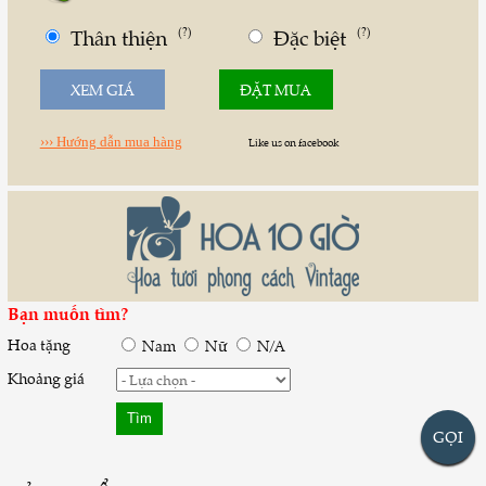
Thân thiện
(?)
Đặc biệt
(?)
XEM GIÁ
ĐẶT MUA
››› Hướng dẫn mua hàng
Like us on facebook
Bạn muốn tìm?
Hoa tặng
Nam
Nữ
N/A
Khoảng giá
GỌI