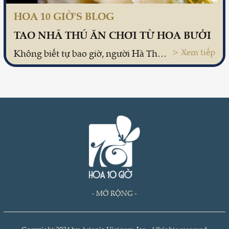
HOA 10 GIỜ'S BLOG
TAO NHÃ THÚ ĂN CHƠI TỪ HOA BƯỞI
> Xem tiếp
Không biết tự bao giờ, người Hà Thành đã dùng hoa bưởi đặt trong nhà, ướp mía, ướp sắn dây... Chỉ biết, cứ tháng 3 mùa bưởi trổ hoa cũng là mùa những gánh hàng rong kẽo kẹt đưa hương bưởi khắp các ngõ nhỏ, phố nhỏ...
- MỞ RỘNG -