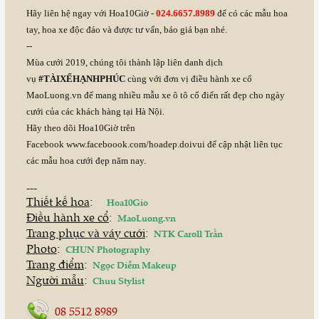
Hãy liên hệ ngay với Hoa10Giờ -
024.6657.8989
để có các mẫu hoa
tay, hoa xe độc đáo và được tư vấn, báo giá bạn nhé.
--
Mùa cưới 2019, chúng tôi thành lập liên danh dịch
vụ
#TÀIXẾHẠNHPHÚC
cùng với đơn vị điều hành xe cổ
MaoLuong.vn để mang nhiều mẫu xe ô tô cổ điển rất đẹp cho ngày
cưới của các khách hàng tại Hà Nội.
Hãy theo dõi Hoa10Giờ trên
Facebook
www.faceboook.com/hoadep.doivui
để cập nhật liên tục
các mẫu hoa cưới đẹp năm nay.
---
Thiết kế hoa
:
Hoa10Gio
Điều hành xe cổ
:
MaoLuong.vn
Trang phục và váy cưới
:
NTK Caroll Trần
Photo
:
CHUN Photography
Trang điểm
:
Ngọc Diễm Makeup
Người mẫu
:
Chuu Stylist
08 5512 8989