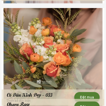
Cô Dâu Xinh Đẹp - 033
Đặt mua
Thiết kế đặc biệt
Ohara Rose