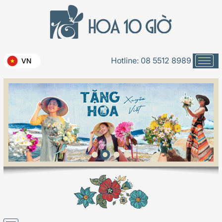
Hotline:
08 5512 8989
VN
Cô dâu xinh - 035