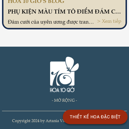
HOA 10 GIỜ'S BLOG
PHỤ KIỆN MÀU TÍM TÔ ĐIỂM ĐÁM CƯỚI
> Xem tiếp
Đám cưới của uyên ương được trang trí với nhiều chi tiết đáng yêu mang sắc màu tím đa dạng, từ màu tím nhạt lavender tới sắc thái tím đậm.
- MỞ RỘNG -
THIẾT KẾ HOA ĐẶC BIỆT
Copyright 2024 by Artania Vietnam .Jsc - Allrights reserved