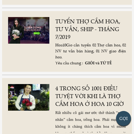
TUYỂN THỢ CẮM HOA,
TƯ VẤN, SHIP - THÁNG
7/2019
Hoa10Gio cần tuyển 02 Thợ cắm hoa, 02
NV tư vấn bán hàng, 01 NV giao điện
hoa.
Yêu cầu chung :
GIỎI và TỬ TẾ
Chính sách chung: Thu nhập tốt hơn
thị trường – làm việc vui, phúc lợi vượt
4 TRONG SỐ 1001 ĐIỀU
trội
TUYỆT VỜI KHI LÀ THỢ
CẮM HOA Ở HOA 10 GIỜ
Rất nhiều cô gái mơ ước thở thành “nghệ
GỌI
nhân” cắm hoa, trồng hoa. Phái mạnh thì
không ít chàng thích cắm hoa vì muốn
khoe gu thẩm mỹ và tâm hồn lãng mạn với