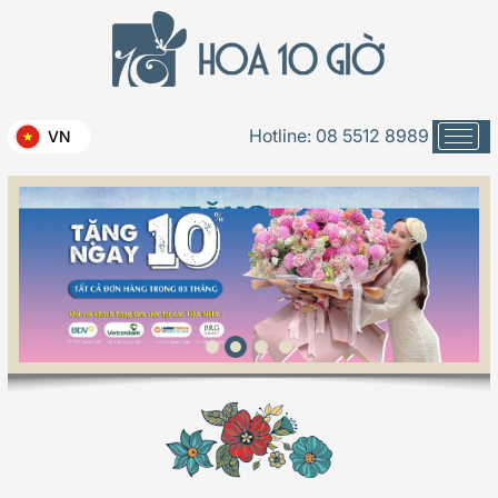
Hotline:
08 5512 8989
VN
Tuyển dụng