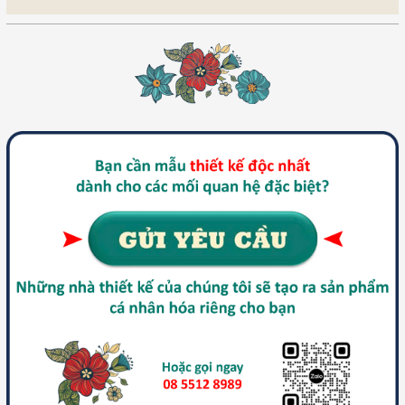
các nàng. Thế cho nên, mặc nhiên người và
nghề cắm hoa đã là cao quý. Và ở Hoa 10
Giờ, có đủ 1001 lý do tuyệt vời khác, ...