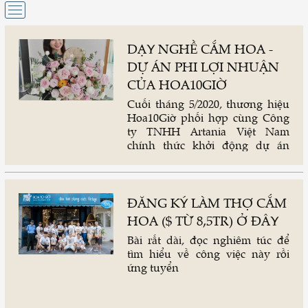
DẠY NGHỀ CẮM HOA -
DỰ ÁN PHI LỢI NHUẬN
CỦA HOA10GIỜ
Cuối tháng 5/2020, thương hiệu
Hoa10Giờ phối hợp cùng Công
ty TNHH Artania Việt Nam
chính thức khởi động dự án
"BÀN TAY KẾT NỤ". Đây là dự
án phi lợi nhuận, hướng đến
mục tiêu đào tạo khoảng 20 thợ
cắm hoa tốt mỗi năm để đáp
ĐĂNG KÝ LÀM THỢ CẮM
ứng nhu cầu phát triển của thị
HOA ($ TỪ 8,5TR) Ở ĐÂY
trường và ngành hoa tại Việt
Bài rất dài, đọc nghiêm túc để
Nam. Link đăng ký làm học viên
tìm hiểu về công việc này rồi
ở trong bài viết.
ứng tuyển