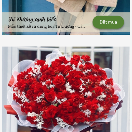
Tử Dương xanh biếc
Đặt mua
Mẫu thiết kế sử dụng hoa Tử Dương - Cẩm Tú Cầu xanh đặc biệt thuộc BST "Len vào Hoa" đã được đăng ký bản quyền với Cục Bản Quyền Tác Giả05 lý do để mua hoa tại Hoa10Giờ1. Thương hiệu uy tín hơn 10 năm - từ 20122. Phong cách Vintage - đầu tiên tại Việt Nam3. Hoa tươi chất lượng cao, KSC chặt chẽ4. Thợ cắm hoa được tuyển lựa kỹ lưỡng + đào tạo bài bản, khoa học 5. Dịch vụ giao hoa tận nơi đảm bảo--* Mức giá thân thiện là giá sản phẩm nguyên mẫu trong hình tại thời điểm đăng tải sản phẩm.* Mức giá đặc biệt - là mức giá tùy biến theo yêu cầu của khách hàng.* Giá có thể thay đổi theo giá tại farm - quý khách vui lòng chờ xác nhận của Hoa10Giờ