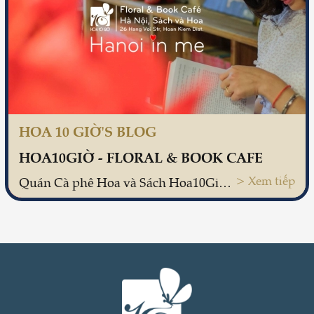
HOA 10 GIỜ'S BLOG
HOA10GIỜ - FLORAL & BOOK CAFE
> Xem tiếp
Quán Cà phê Hoa và Sách Hoa10Gio - ra đời với sứ mệnh lan tuyền, nhân rộng những điều tử tế trong cộng đồng.