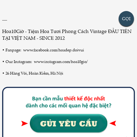
GỌI
----
Hoa10Giờ - Tiệm Hoa Tươi Phong Cách Vintage ĐẦU TIÊN
TẠI VIỆT NAM - SINCE 2012
•
Fanpage:
www.facebook.com/hoadep.doivui
•
Our Instagram:
www.instagram.com/hoa10gio/
•
26 Hàng Vôi, Hoàn Kiếm, Hà Nội