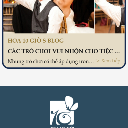
HOA 10 GIỜ'S BLOG
CÁC TRÒ CHƠI VUI NHỘN CHO TIỆC CƯỚI
> Xem tiếp
Những trò chơi có thể áp dụng trong đám cưới phải là tiết mục đơn giản, không cần đạo cụ phức tạp, luật chơi dễ dàng để ai cũng có thể tham gia.