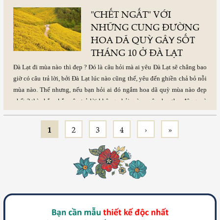
hai tư tưởng trị quốc hoàn
"CHẾT NGẤT" VỚI
toàn khác nhau, có thể dùng
NHỮNG CUNG ĐƯỜNG
câu nói nổi tiếng để khái quát:
HOA DÃ QUỲ GÂY SỐT
một chế độ tốt có thể làm cho
người xấu trở thành người tốt,
THÁNG 10 Ở ĐÀ LẠT
một chế độ xấu có thể làm cho
Đà Lạt đi mùa nào thì đẹp ? Đó là câu hỏi mà ai yêu Đà Lạt sẽ chẳng bao
người tốt biến thành kẻ xấu.
giờ có câu trả lời, bởi Đà Lạt lúc nào cũng thế, yêu đến ghiền chả bỏ nỗi
Phát động lưu manh để tiêu
mùa nào. Thế nhưng, nếu bạn hỏi ai đó ngắm hoa dã quỳ mùa nào đẹp
diệt quý tộc, cũng không thể
nhất ? thì chắc chắn câu trả lời không phải mùa xuân, hạ, thu, đông mà
làm cho lưu manh trở thành
là “mùa tháng 10”.
cao thượng, chỉ có thể làm cho
lưu manh càng trở nên lưu
1
2
3
4
›
»
Pages
manh hơn. Dụ dỗ, đe dọa
nhiều người hơn nữa biến
thành lưu manh, cuối cùng
biến cả xã hội thành lưu manh.