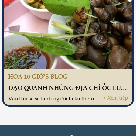
HOA 10 GIỜ'S BLOG
DẠO QUANH NHỮNG ĐỊA CHỈ ỐC LUỘC NỔI TIẾNG Ở HÀ NỘI
> Xem tiếp
Vào thu se se lạnh người ta lại thèm cảm giác ngồi quây quần bên nhau vừa tán ngẫu vừa mể ốc nóng.