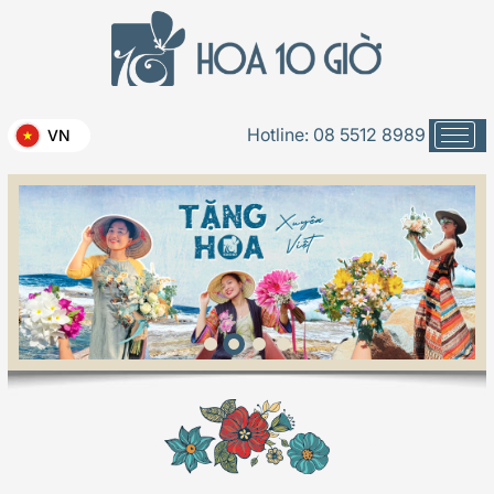
Hotline:
08 5512 8989
VN
Floral & Book Café