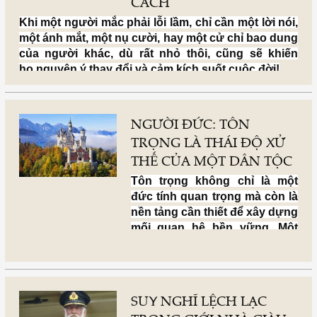
CÁCH
Khi một người mắc phải lỗi lầm, chỉ cần một lời nói,
một ánh mắt, một nụ cười, hay một cử chỉ bao dung
của người khác, dù rất nhỏ thôi, cũng sẽ khiến
họ nguyện ý thay đổi và cảm kích suốt cuộc đời!
NGƯỜI ĐỨC: TÔN
TRỌNG LÀ THÁI ĐỘ XỬ
THẾ CỦA MỘT DÂN TỘC
Tôn trọng không chỉ là một
đức tính quan trọng mà còn là
nền tảng cần thiết để xây dựng
mối quan hệ bền vững. Một
mối quan hệ thiếu sự tôn trọng
thì sẽ không thể tồn tại được,
một xã hội thiếu sự tôn trọng
sẽ rất khó để phát triển lâu dài.
SUY NGHĨ LỆCH LẠC