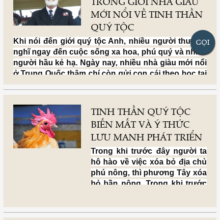
TRONG GIỚI NHÀ GIÀU
MỚI NỔI VỀ TINH THẦN
QUÝ TỘC
Khi nói đến giới quý tộc Anh, nhiều người thường
GỌI
nghĩ ngay đến cuộc sống xa hoa, phú quý và nhiều
người hầu kẻ hạ. Ngày nay, nhiều nhà giàu mới nổi
ở Trung Quốc thậm chí còn gửi con cái theo học tại
các trường quý tộc Anh quốc, hy vọng chúng sau
này sẽ trở thành “quý tộc”, nhưng họ sớm phát
hiện ra những nhận định về giới quý tộc Anh của
TINH THẦN QUÝ TỘC
họ là chưa chuẩn xác.
BIẾN MẤT VÀ Ý THỨC
LƯU MANH PHÁT TRIỂN
Trong khi trước đây người ta
hô hào về việc xóa bỏ địa chủ
phú nông, thì phương Tây xóa
bỏ bần nông. Trong khi trước
đây người ta tự hào về việc
xóa bỏ quý tộc thì phương Tây
xóa bỏ lưu manh. Đây chính là