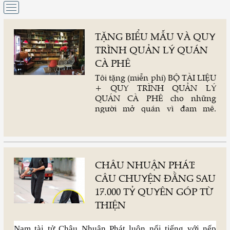
TẶNG BIỂU MẪU VÀ QUY
TRÌNH QUẢN LÝ QUÁN
CÀ PHÊ
Tôi tặng (miễn phí) BỘ TÀI LIỆU
+ QUY TRÌNH QUẢN LÝ
QUÁN CÀ PHÊ cho những
người mở quán vì đam mê.
Những người yêu thích công
việc pha chế cà phê nhưng lại
không có kỹ năng quản lý.
CHÂU NHUẬN PHÁT:
CÂU CHUYỆN ĐẰNG SAU
17.000 TỶ QUYÊN GÓP TỪ
THIỆN
Nam tài tử Châu Nhuận Phát luôn nổi tiếng với nếp