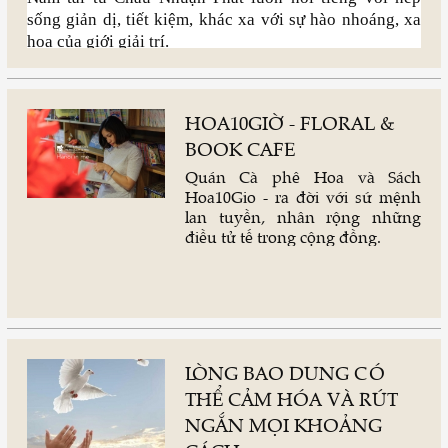
sống giản dị, tiết kiệm, khác xa với sự hào nhoáng, xa
hoa của giới giải trí.
HOA10GIỜ - FLORAL &
BOOK CAFE
Quán Cà phê Hoa và Sách
Hoa10Gio - ra đời với sứ mệnh
lan tuyền, nhân rộng những
điều tử tế trong cộng đồng.
LÒNG BAO DUNG CÓ
THỂ CẢM HÓA VÀ RÚT
NGẮN MỌI KHOẢNG