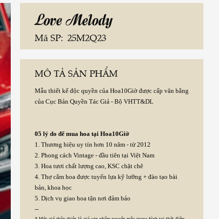
Love Melody
Mã SP:
25M2Q23
MÔ TẢ SẢN PHẨM
Mẫu thiết kế độc quyền của Hoa10Giờ được cấp văn bằng
của Cục Bản Quyền Tác Giả - Bộ VHTT&DL
05 lý do để mua hoa tại Hoa10Giờ
1. Thương hiệu uy tín hơn 10 năm - từ 2012
2. Phong cách Vintage - đầu tiên tại Việt Nam
3. Hoa tươi chất lượng cao, KSC chặt chẽ
4. Thợ cắm hoa được tuyển lựa kỹ lưỡng + đào tạo bài
bản, khoa học
5. Dịch vụ giao hoa tận nơi đảm bảo
--
* Mức giá thân thiện là giá sản phẩm nguyên mẫu trong hình tại thời điểm