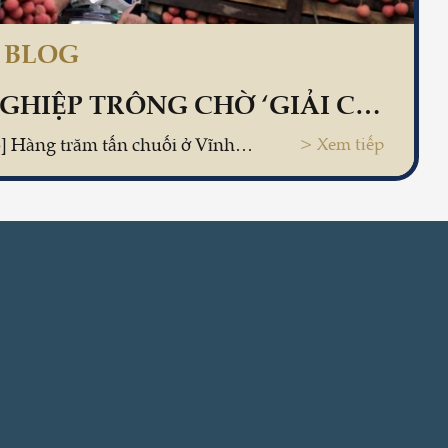
S BLOG
NỀN NÔNG NGHIỆP TRÔNG CHỜ ‘GIẢI CỨU’
[Báo Thanh Niên 2015] Hàng trăm tấn chuối ở Vĩnh Phúc đến mùa thu hoạch có nguy cơ chặt bỏ cho bò ăn do không có thương lái vào mua khiến vấn đề đầu ra cho nông sản lại nóng lên.
> Xem tiếp