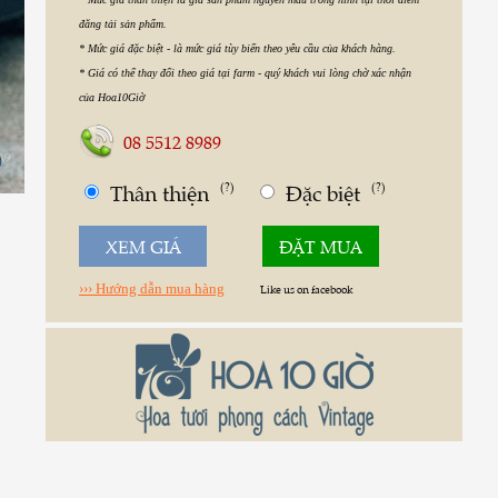
đăng tải sản phẩm.
* Mức giá đặc biệt - là mức giá tùy biến theo yêu cầu của khách hàng.
* Giá có thể thay đổi theo giá tại farm - quý khách vui lòng chờ xác nhận
của Hoa10Giờ
08 5512 8989
0
Thân thiện
(?)
Đặc biệt
(?)
XEM GIÁ
ĐẶT MUA
››› Hướng dẫn mua hàng
Like us on facebook