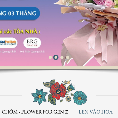
Love Melody
CHỚM - FLOWER FOR GEN Z
LEN VÀO HOA