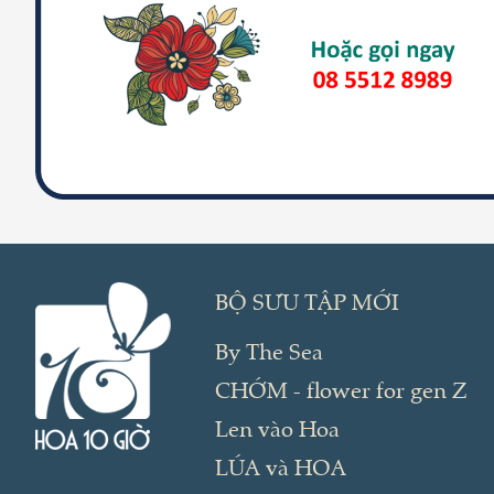
BỘ SƯU TẬP MỚI
By The Sea
CHỚM - flower for gen Z
Len vào Hoa
LÚA và HOA
HOA TƯƠI