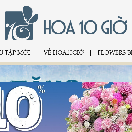
U TẬP MỚI
VỀ HOA10GIỜ
FLOWERS 