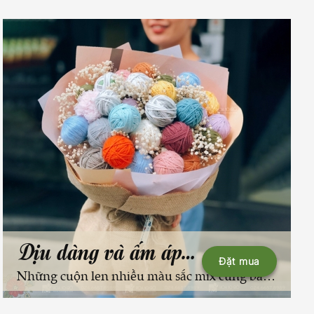
Dịu dàng và ấm áp (2)
Đặt mua
Những cuộn len nhiều màu sắc mix cùng baby khô