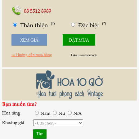
08 5512 8989
Thân thiện
(?)
Đặc biệt
(?)
XEM GIÁ
ĐẶT MUA
››› Hướng dẫn mua hàng
Like us on facebook
Bạn muốn tìm?
Hoa tặng
Nam
Nữ
N/A
Khoảng giá