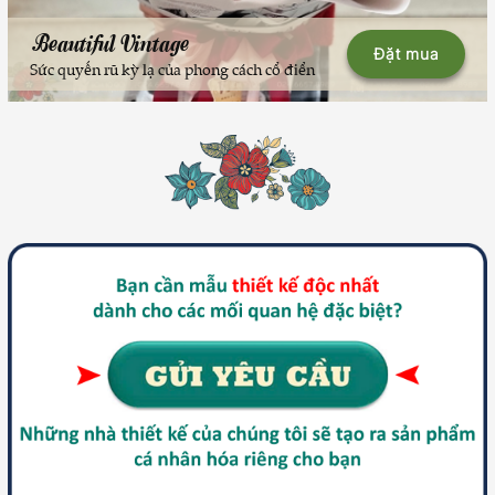
Beautiful Vintage
Đặt mua
Sức quyến rũ kỳ lạ của phong cách cổ điển