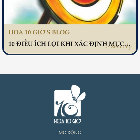
HOA 10 GIỜ'S BLOG
10 ĐIỀU ÍCH LỢI KHI XÁC ĐỊNH MỤC TIÊU CUỘC ĐỜI
> Xem tiếp
- MỞ RỘNG -