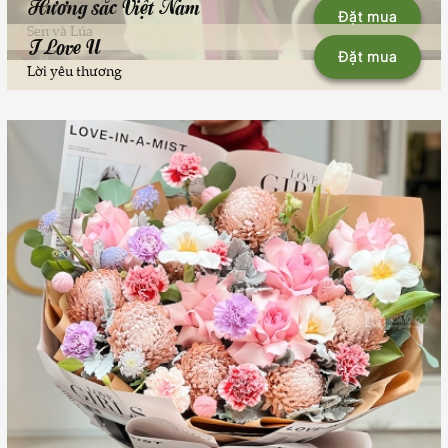
Hương sắc Việt Nam
Đặt mua
Sen và Lúa
I Love U
Đặt mua
Lời yêu thương