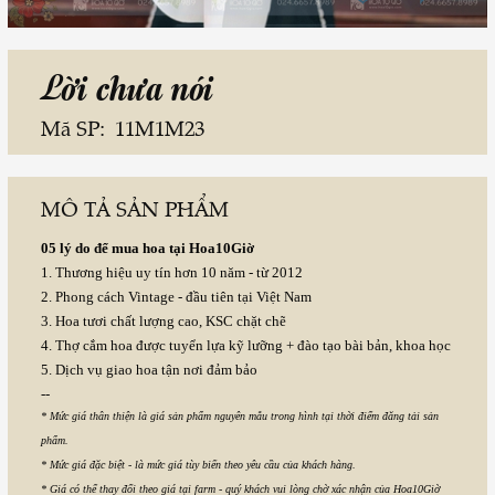
Lời chưa nói
Mã SP:
11M1M23
MÔ TẢ SẢN PHẨM
05 lý do để mua hoa tại Hoa10Giờ
1. Thương hiệu uy tín hơn 10 năm - từ 2012
2. Phong cách Vintage - đầu tiên tại Việt Nam
3. Hoa tươi chất lượng cao, KSC chặt chẽ
4. Thợ cắm hoa được tuyển lựa kỹ lưỡng + đào tạo bài bản, khoa học
5. Dịch vụ giao hoa tận nơi đảm bảo
--
* Mức giá thân thiện là giá sản phẩm nguyên mẫu trong hình tại thời điểm đăng tải sản
phẩm.
* Mức giá đặc biệt - là mức giá tùy biến theo yêu cầu của khách hàng.
* Giá có thể thay đổi theo giá tại farm - quý khách vui lòng chờ xác nhận của Hoa10Giờ