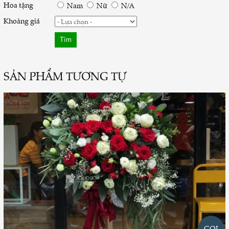
Hoa tặng
Nam
Nữ
N/A
Khoảng giá
SẢN PHẨM TƯƠNG TỰ
GỌI