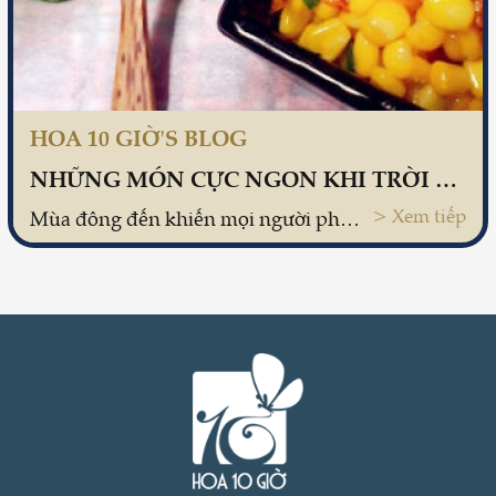
HOA 10 GIỜ'S BLOG
NHỮNG MÓN CỰC NGON KHI TRỜI LẠNH
> Xem tiếp
Mùa đông đến khiến mọi người phải co ro trong cái lạnh, nhưng mùa đông cũng mang đến những món ngon cực đỉnh mà vừa nghe xong thôi bạn đã có ngay cảm giác "thèm rớt nước miếng".