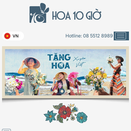
Hotline:
08 5512 8989
VN
17K06-19