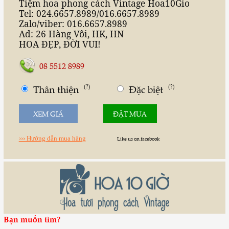
Tiệm hoa phong cách Vintage Hoa10Gio
Tel: 024.6657.8989/016.6657.8989
Zalo/viber: 016.6657.8989
Ad: 26 Hàng Vôi, HK, HN
HOA ĐẸP
,
ĐỜI VUI
!
08 5512 8989
Thân thiện
(?)
Đặc biệt
(?)
XEM GIÁ
ĐẶT MUA
››› Hướng dẫn mua hàng
Like us on facebook
Bạn muốn tìm?